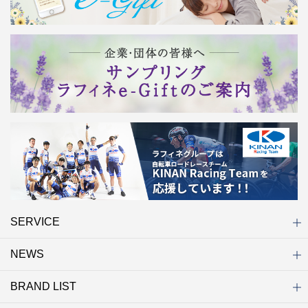
SERVICE
NEWS
初めての方へ
店舗検索
キャンペーン
ラフィネ マルシェ（通販サイト）
WEB予約
よくある質問（Q&A）
サイトマップ
BRAND LIST
ニュース一覧
お知らせ
オープン
クローズ
リニューアル
その他