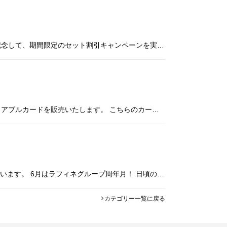
平素よりラフィネグループをご利用いただき誠にありがとうございます。 7月1日のラフィネハーブティーリニューアルを記念して、期間限定のセット割引キャンペーンを実施いたします。 期間中は、お好きなハーブティーを自由に組み合わ
平素よりラフィネグループをご利用いただき誠にありがとうございます。 この度、8月・9月の期間限定・数量限定のバリュアブルカードを販売いたします。 こちらのカードは、お得に通いたい方におすすめの、まだバリュアブルカードをご
日頃の感謝を込めて。豪華プレゼントキャンペーン開催！ 平素よりラフィネグループをご利用いただき誠にありがとうございます。 6月はラフィネグループ周年月！ 日頃の感謝を込めて、期間中、店舗にて税込1万円以上ご利用いただいた
カテゴリー一覧に戻る