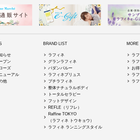
S
BRAND LIST
MORE R
知らせ
ラフィネ
ラフ
ープン
グランラフィネ
ラフ
ローズ
バダンバルー
お得
ニューアル
ラフィネプリュス
ラフ
の他
プチラフィネ
ラフ
整体ナチュラルボディ
トータルセラピー
フットデザイン
REFLE（リフレ）
Raffine TOKYO
（ラフィネ トウキョウ）
ラフィネ ランニングスタイル