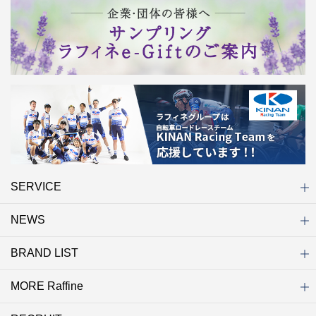
SERVICE
NEWS
初めての方へ
店舗検索
キャンペーン
ラフィネ マルシェ（通販サイト）
WEB予約
よくある質問（Q&A）
サイトマップ
BRAND LIST
ニュース一覧
お知らせ
オープン
クローズ
リニューアル
その他
MORE Raffine
ブランド一覧
ラフィネ
グランラフィネ
バダンバルー
ラフィネプリュス
プチラフィネ
整体ナチュラルボディ
トータルセラピー
フットデザイン
REFLE（リフレ）
Raffine TOKYO
ラフィネ ランニングスタイル
（ラフィネ トウキョウ）