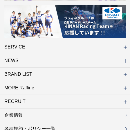
SERVICE
NEWS
初めての方へ
店舗検索
キャンペーン
ラフィネ マルシェ（通販サイト）
WEB予約
よくある質問（Q&A）
サイトマップ
BRAND LIST
ニュース一覧
お知らせ
オープン
クローズ
リニューアル
その他
MORE Raffine
ブランド一覧
ラフィネ
グランラフィネ
バダンバルー
ラフィネプリュス
プチラフィネ
整体ナチュラルボディ
トータルセラピー
フットデザイン
REFLE（リフレ）
Raffine TOKYO
ラフィネ ランニングスタイル
（ラフィネ トウキョウ）
RECRUIT
MORE Raffine
ラフィネのこだわり
ラフィネのひみつ
お得で便利なサービス
ラフィネギフト
ラフィネグループアスリート
企業情報
セラピスト採用
新卒採用
研修サイト
NOWON!!
各種規約・ポリシー一覧