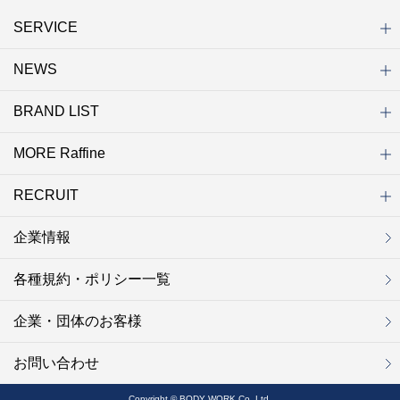
SERVICE
NEWS
初めての方へ
店舗検索
キャンペーン
ラフィネ マルシェ（通販サイト）
WEB予約
よくある質問（Q&A）
サイトマップ
BRAND LIST
ニュース一覧
お知らせ
オープン
クローズ
リニューアル
その他
MORE Raffine
ブランド一覧
ラフィネ
グランラフィネ
バダンバルー
ラフィネプリュス
プチラフィネ
整体ナチュラルボディ
トータルセラピー
フットデザイン
REFLE（リフレ）
Raffine TOKYO
ラフィネ ランニングスタイル
（ラフィネ トウキョウ）
RECRUIT
MORE Raffine
ラフィネのこだわり
ラフィネのひみつ
お得で便利なサービス
ラフィネギフト
ラフィネグループアスリート
企業情報
セラピスト採用
新卒採用
研修サイト
NOWON!!
各種規約・ポリシー一覧
企業・団体のお客様
お問い合わせ
Copyright © BODY WORK Co.,Ltd.