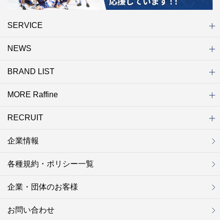
SERVICE
NEWS
初めての方へ
店舗検索
キャンペーン
ラフィネ マルシェ（通販サイト）
WEB予約
よくある質問（Q&A）
サイトマップ
BRAND LIST
ニュース一覧
お知らせ
オープン
クローズ
リニューアル
その他
MORE Raffine
ブランド一覧
ラフィネ
グランラフィネ
バダンバルー
ラフィネプリュス
プチラフィネ
整体ナチュラルボディ
トータルセラピー
フットデザイン
REFLE（リフレ）
Raffine TOKYO
ラフィネ ランニングスタイル
（ラフィネ トウキョウ）
RECRUIT
MORE Raffine
ラフィネのこだわり
ラフィネのひみつ
お得で便利なサービス
ラフィネギフト
ラフィネグループアスリート
企業情報
セラピスト採用
新卒採用
研修サイト
NOWON!!
各種規約・ポリシー一覧
企業・団体のお客様
お問い合わせ