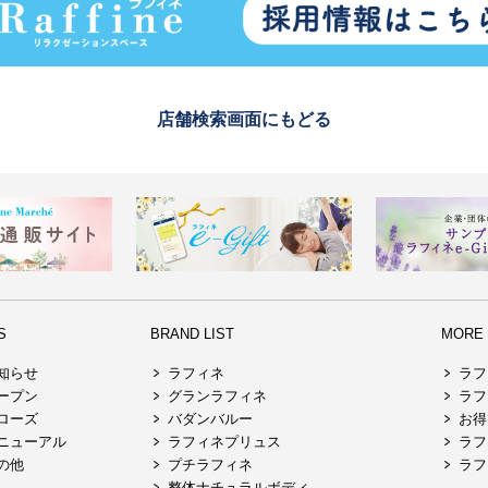
店舗検索画面にもどる
S
BRAND LIST
MORE R
知らせ
ラフィネ
ラフ
ープン
グランラフィネ
ラフ
ローズ
バダンバルー
お得
ニューアル
ラフィネプリュス
ラフ
の他
プチラフィネ
ラフ
整体ナチュラルボディ