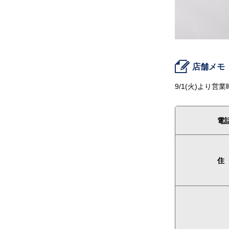
店舗メモ
9/1(火)より営業
電
住