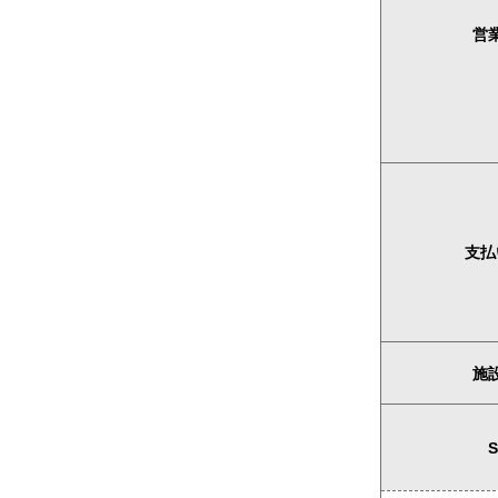
営
支払
施設