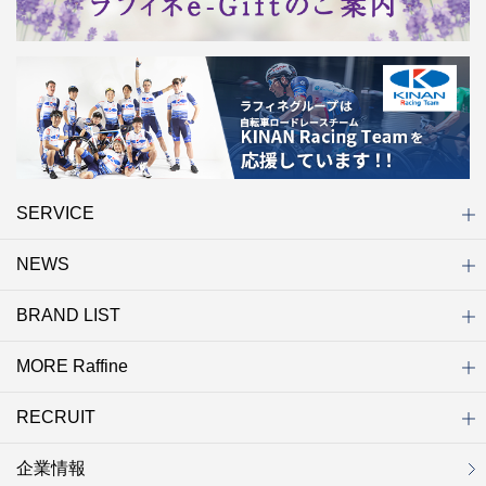
SERVICE
NEWS
初めての方へ
店舗検索
キャンペーン
ラフィネ マルシェ（通販サイト）
WEB予約
よくある質問（Q&A）
サイトマップ
BRAND LIST
ニュース一覧
お知らせ
オープン
クローズ
リニューアル
その他
MORE Raffine
ブランド一覧
ラフィネ
グランラフィネ
バダンバルー
ラフィネプリュス
プチラフィネ
整体ナチュラルボディ
トータルセラピー
フットデザイン
REFLE（リフレ）
Raffine TOKYO
ラフィネ ランニングスタイル
（ラフィネ トウキョウ）
RECRUIT
MORE Raffine
ラフィネのこだわり
ラフィネのひみつ
お得で便利なサービス
ラフィネギフト
ラフィネグループアスリート
企業情報
セラピスト採用
新卒採用
研修サイト
NOWON!!