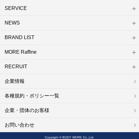
SERVICE
NEWS
初めての方へ
店舗検索
キャンペーン
ラフィネ マルシェ（通販サイト）
WEB予約
よくある質問（Q&A）
サイトマップ
BRAND LIST
ニュース一覧
お知らせ
オープン
クローズ
リニューアル
その他
MORE Raffine
ブランド一覧
ラフィネ
グランラフィネ
バダンバルー
ラフィネプリュス
プチラフィネ
整体ナチュラルボディ
トータルセラピー
フットデザイン
REFLE（リフレ）
Raffine TOKYO
ラフィネ ランニングスタイル
（ラフィネ トウキョウ）
RECRUIT
MORE Raffine
ラフィネのこだわり
ラフィネのひみつ
お得で便利なサービス
ラフィネギフト
ラフィネグループアスリート
企業情報
セラピスト採用
新卒採用
研修サイト
NOWON!!
各種規約・ポリシー一覧
企業・団体のお客様
お問い合わせ
Copyright © BODY WORK Co.,Ltd.