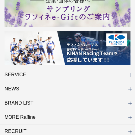
SERVICE
NEWS
初めての方へ
店舗検索
キャンペーン
ラフィネ マルシェ（通販サイト）
WEB予約
よくある質問（Q&A）
サイトマップ
BRAND LIST
ニュース一覧
お知らせ
オープン
クローズ
リニューアル
その他
MORE Raffine
ブランド一覧
ラフィネ
グランラフィネ
バダンバルー
ラフィネプリュス
プチラフィネ
整体ナチュラルボディ
トータルセラピー
フットデザイン
REFLE（リフレ）
Raffine TOKYO
ラフィネ ランニングスタイル
（ラフィネ トウキョウ）
RECRUIT
MORE Raffine
ラフィネのこだわり
ラフィネのひみつ
お得で便利なサービス
ラフィネギフト
ラフィネグループアスリート