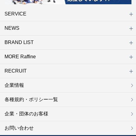
SERVICE
NEWS
初めての方へ
店舗検索
キャンペーン
ラフィネ マルシェ（通販サイト）
WEB予約
よくある質問（Q&A）
サイトマップ
BRAND LIST
ニュース一覧
お知らせ
オープン
クローズ
リニューアル
その他
MORE Raffine
ブランド一覧
ラフィネ
グランラフィネ
バダンバルー
ラフィネプリュス
プチラフィネ
整体ナチュラルボディ
トータルセラピー
フットデザイン
REFLE（リフレ）
Raffine TOKYO
ラフィネ ランニングスタイル
（ラフィネ トウキョウ）
RECRUIT
MORE Raffine
ラフィネのこだわり
ラフィネのひみつ
お得で便利なサービス
ラフィネギフト
ラフィネグループアスリート
企業情報
セラピスト採用
新卒採用
研修サイト
NOWON!!
各種規約・ポリシー一覧
企業・団体のお客様
お問い合わせ