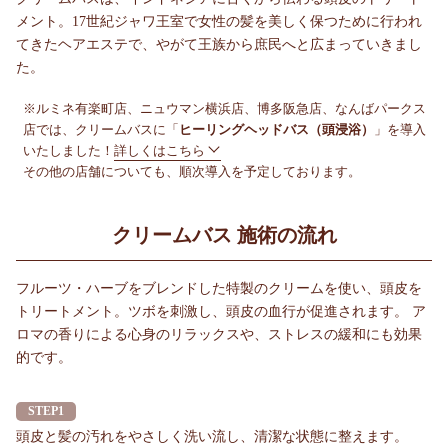
メント。17世紀ジャワ王室で女性の髪を美しく保つために行われ
てきたヘアエステで、やがて王族から庶民へと広まっていきまし
た。
※ルミネ有楽町店、ニュウマン横浜店、博多阪急店、なんばパークス
店では、クリームバスに「
ヒーリングヘッドバス（頭浸浴）
」を導入
いたしました！
詳しくはこちら
その他の店舗についても、順次導入を予定しております。
クリームバス 施術の流れ
フルーツ・ハーブをブレンドした特製のクリームを使い、頭皮を
トリートメント。ツボを刺激し、頭皮の血行が促進されます。 ア
ロマの香りによる心身のリラックスや、ストレスの緩和にも効果
的です。
STEP1
頭皮と髪の汚れをやさしく洗い流し、清潔な状態に整えます。