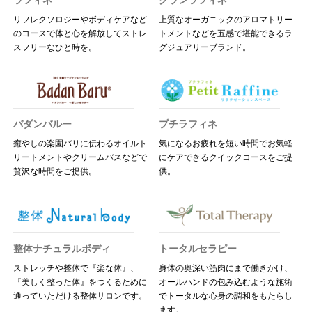
ラフィネ
グランラフィネ
リフレクソロジーやボディケアなど
上質なオーガニックのアロマトリー
のコースで体と心を解放してストレ
トメントなどを五感で堪能できるラ
スフリーなひと時を。
グジュアリーブランド。
バダンバルー
プチラフィネ
癒やしの楽園バリに伝わるオイルト
気になるお疲れを短い時間でお気軽
リートメントやクリームバスなどで
にケアできるクイックコースをご提
贅沢な時間をご提供。
供。
整体ナチュラルボディ
トータルセラピー
ストレッチや整体で『楽な体』、
身体の奥深い筋肉にまで働きかけ、
『美しく整った体』をつくるために
オールハンドの包み込むような施術
通っていただける整体サロンです。
でトータルな心身の調和をもたらし
ます。