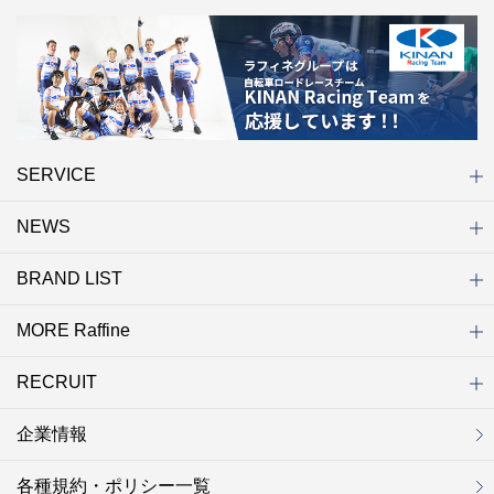
SERVICE
NEWS
初めての方へ
店舗検索
キャンペーン
ラフィネ マルシェ（通販サイト）
WEB予約
よくある質問（Q&A）
サイトマップ
BRAND LIST
ニュース一覧
お知らせ
オープン
クローズ
リニューアル
その他
MORE Raffine
ブランド一覧
ラフィネ
グランラフィネ
バダンバルー
ラフィネプリュス
プチラフィネ
整体ナチュラルボディ
トータルセラピー
フットデザイン
REFLE（リフレ）
Raffine TOKYO
ラフィネ ランニングスタイル
（ラフィネ トウキョウ）
RECRUIT
MORE Raffine
ラフィネのこだわり
ラフィネのひみつ
お得で便利なサービス
ラフィネギフト
ラフィネグループアスリート
企業情報
セラピスト採用
新卒採用
研修サイト
NOWON!!
各種規約・ポリシー一覧