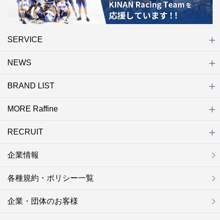
SERVICE
NEWS
初めての方へ
店舗検索
キャンペーン
ラフィネ マルシェ（通販サイト）
WEB予約
よくある質問（Q&A）
サイトマップ
BRAND LIST
ニュース一覧
お知らせ
オープン
クローズ
リニューアル
その他
MORE Raffine
ブランド一覧
ラフィネ
グランラフィネ
バダンバルー
ラフィネプリュス
プチラフィネ
整体ナチュラルボディ
トータルセラピー
フットデザイン
REFLE（リフレ）
Raffine TOKYO
ラフィネ ランニングスタイル
（ラフィネ トウキョウ）
RECRUIT
MORE Raffine
ラフィネのこだわり
ラフィネのひみつ
お得で便利なサービス
ラフィネギフト
ラフィネグループアスリート
企業情報
セラピスト採用
新卒採用
研修サイト
NOWON!!
各種規約・ポリシー一覧
企業・団体のお客様