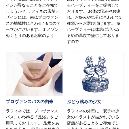
インが異なることをご存知で
るハーブティーをご提供して
しょうか？ ラフィネの店舗デ
おります。 お体の悩みやお疲
ザインには、南仏プロヴァン
れ、お好みや気分に合わせて3
スの地域性に合わせた5つのテ
種類からお選び頂けます。 ※
ーマがございます。 1.メゾン
ハーブティーは体温に近いぬ
ぬくもりのあるお家のよう
るめの温度で提供しておりま
すので
プロヴァンスバスの由来
ぶどう踏みの少女
ラフィネでは、プロヴァンス
ラフィネの外壁に、双子の少
バス、いわゆる「足浴」をご
女のイラストが描かれている
用意しております。 足元をあ
店舗があることをご存知でし
たためると、 全身に血がめぐ
ょうか？ スカートの裾を持ち