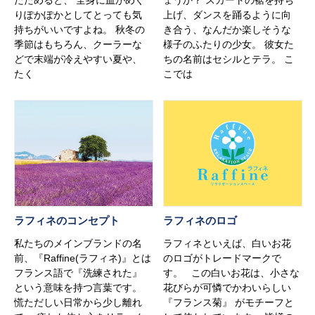
りぽかぽかとしてとっても気
上げ、ダンスを踊るように向
持ちがいいですよね。 秋冬の
き合う、なんだか楽しそうな
季節はもちろん、クーラーな
様子のふたりの少女。 彼女た
どで末端が冷えやすい夏や、
ちの名前はセシルとテラ。 こ
たく
こでは
ラフィネのコンセプト
ラフィネのロゴ
私たちのメインブランドの名
ラフィネといえば、白いお花
前、『Raffine(ラフィネ)』とは
のロゴがトレードマークで
フランス語で『洗練された』
す。 この白いお花は、小さな
という意味を持つ言葉です。
花びらが可憐でかわいらしい
慌ただしい日常から少し離れ
『フランス菊』 がモチーフと