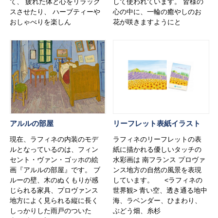
て、 疲れた体と心をリラック
して使われています。 皆様の
スさせたり、 ハーブティーや
心の中に、一輪の癒やしのお
おしゃべりを楽しん
花が咲きますようにと
アルルの部屋
リーフレット表紙イラスト
現在、ラフィネの内装のモデ
ラフィネのリーフレットの表
ルとなっているのは、フィン
紙に描かれる優しいタッチの
セント・ヴァン・ゴッホの絵
水彩画は 南フランス プロヴァ
画『アルルの部屋』です。 ブ
ンス地方の自然の風景を表現
ルーの壁、木のぬくもりが感
しています。 <ラフィネの
じられる家具、プロヴァンス
世界観> 青い空、透き通る地中
地方によく見られる縦に長く
海、ラベンダー、ひまわり、
しっかりした雨戸のついた
ぶどう畑、糸杉