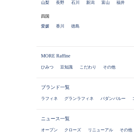
山梨
長野
石川
新潟
富山
福井
四国
愛媛
香川
徳島
MORE Raffine
ひみつ
豆知識
こだわり
その他
ブランド一覧
ラフィネ
グランラフィネ
バダンバルー
ニュース一覧
オープン
クローズ
リニューアル
その他