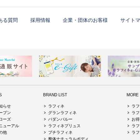
ある質問
採用情報
企業・団体のお客様
サイト
S
BRAND LIST
MORE R
知らせ
ラフィネ
ラフ
ープン
グランラフィネ
ラフ
ローズ
バダンバルー
お得
ニューアル
ラフィネプリュス
ラフ
の他
プチラフィネ
ラフ
整体ナチュラルボディ