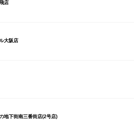
立飛店
ール大阪店
の地下街南三番街店(2号店)