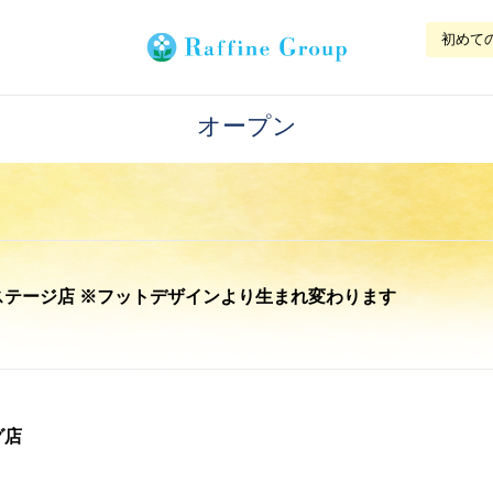
初めて
オープン
アステージ店 ※フットデザインより生まれ変わります
グ店