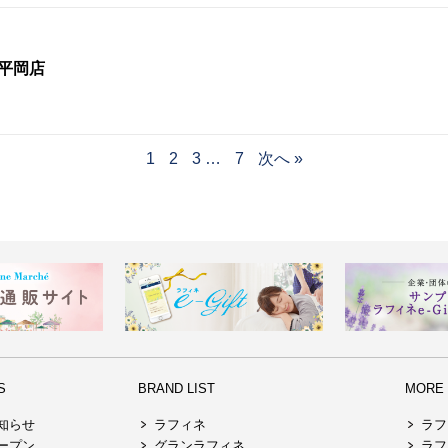
幌平岡店
1
2
3
…
7
次へ »
S
BRAND LIST
MORE R
知らせ
ラフィネ
ラフ
ープン
グランラフィネ
ラフ