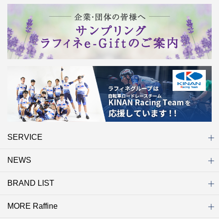
SERVICE
NEWS
初めての方へ
店舗検索
キャンペーン
ラフィネ マルシェ（通販サイト）
WEB予約
よくある質問（Q&A）
サイトマップ
BRAND LIST
ニュース一覧
お知らせ
オープン
クローズ
リニューアル
その他
MORE Raffine
ブランド一覧
ラフィネ
グランラフィネ
バダンバルー
ラフィネプリュス
プチラフィネ
整体ナチュラルボディ
トータルセラピー
フットデザイン
REFLE（リフレ）
Raffine TOKYO
ラフィネ ランニングスタイル
（ラフィネ トウキョウ）