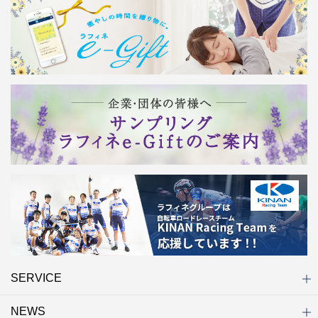
SERVICE
NEWS
初めての方へ
店舗検索
キャンペーン
ラフィネ マルシェ（通販サイト）
WEB予約
よくある質問（Q&A）
サイトマップ