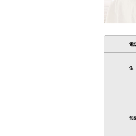
電
住
営