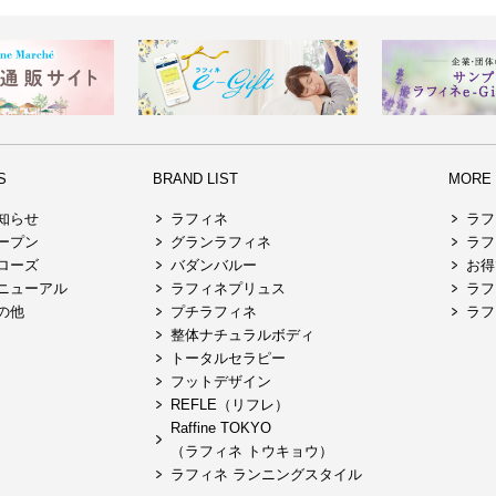
S
BRAND LIST
MORE R
知らせ
ラフィネ
ラフ
ープン
グランラフィネ
ラフ
ローズ
バダンバルー
お得
ニューアル
ラフィネプリュス
ラフ
の他
プチラフィネ
ラフ
整体ナチュラルボディ
トータルセラピー
フットデザイン
REFLE（リフレ）
Raffine TOKYO
（ラフィネ トウキョウ）
ラフィネ ランニングスタイル