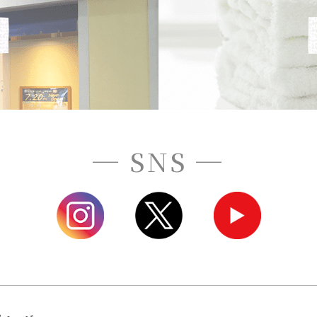
─ SNS ─