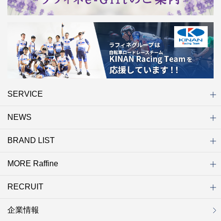
SERVICE
NEWS
初めての方へ
店舗検索
キャンペーン
ラフィネ マルシェ（通販サイト）
WEB予約
よくある質問（Q&A）
サイトマップ
BRAND LIST
ニュース一覧
お知らせ
オープン
クローズ
リニューアル
その他
MORE Raffine
ブランド一覧
ラフィネ
グランラフィネ
バダンバルー
ラフィネプリュス
プチラフィネ
整体ナチュラルボディ
トータルセラピー
フットデザイン
REFLE（リフレ）
Raffine TOKYO
ラフィネ ランニングスタイル
（ラフィネ トウキョウ）
RECRUIT
MORE Raffine
ラフィネのこだわり
ラフィネのひみつ
お得で便利なサービス
ラフィネギフト
ラフィネグループアスリート
企業情報
セラピスト採用
新卒採用
研修サイト
NOWON!!