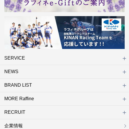
SERVICE
NEWS
初めての方へ
店舗検索
キャンペーン
ラフィネ マルシェ（通販サイト）
WEB予約
よくある質問（Q&A）
サイトマップ
BRAND LIST
ニュース一覧
お知らせ
オープン
クローズ
リニューアル
その他
MORE Raffine
ブランド一覧
ラフィネ
グランラフィネ
バダンバルー
ラフィネプリュス
プチラフィネ
整体ナチュラルボディ
トータルセラピー
フットデザイン
REFLE（リフレ）
Raffine TOKYO
ラフィネ ランニングスタイル
（ラフィネ トウキョウ）
RECRUIT
MORE Raffine
ラフィネのこだわり
ラフィネのひみつ
お得で便利なサービス
ラフィネギフト
ラフィネグループアスリート
企業情報
セラピスト採用
新卒採用
研修サイト
NOWON!!