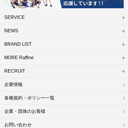
SERVICE
NEWS
初めての方へ
店舗検索
キャンペーン
ラフィネ マルシェ（通販サイト）
WEB予約
よくある質問（Q&A）
サイトマップ
BRAND LIST
ニュース一覧
お知らせ
オープン
クローズ
リニューアル
その他
MORE Raffine
ブランド一覧
ラフィネ
グランラフィネ
バダンバルー
ラフィネプリュス
プチラフィネ
整体ナチュラルボディ
トータルセラピー
フットデザイン
REFLE（リフレ）
Raffine TOKYO
ラフィネ ランニングスタイル
（ラフィネ トウキョウ）
RECRUIT
MORE Raffine
ラフィネのこだわり
ラフィネのひみつ
お得で便利なサービス
ラフィネギフト
ラフィネグループアスリート
企業情報
セラピスト採用
新卒採用
研修サイト
NOWON!!
各種規約・ポリシー一覧
企業・団体のお客様
お問い合わせ