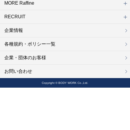
MORE Raffine
ブランド一覧
ラフィネ
グランラフィネ
バダンバルー
ラフィネプリュス
プチラフィネ
整体ナチュラルボディ
トータルセラピー
フットデザイン
REFLE（リフレ）
Raffine TOKYO
ラフィネ ランニングスタイル
（ラフィネ トウキョウ）
RECRUIT
MORE Raffine
ラフィネのこだわり
ラフィネのひみつ
お得で便利なサービス
ラフィネギフト
ラフィネグループアスリート
企業情報
セラピスト採用
新卒採用
研修サイト
NOWON!!
各種規約・ポリシー一覧
企業・団体のお客様
お問い合わせ
Copyright © BODY WORK Co.,Ltd.