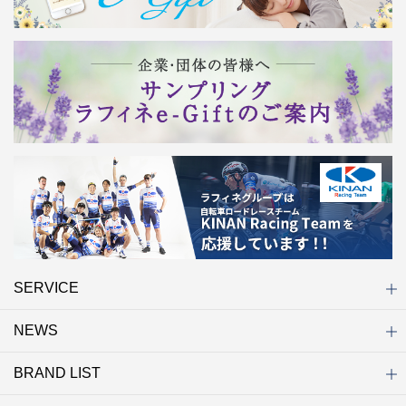
SERVICE
NEWS
初めての方へ
店舗検索
キャンペーン
ラフィネ マルシェ（通販サイト）
WEB予約
よくある質問（Q&A）
サイトマップ
BRAND LIST
ニュース一覧
お知らせ
オープン
クローズ
リニューアル
その他