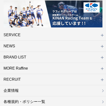
SERVICE
NEWS
初めての方へ
店舗検索
キャンペーン
ラフィネ マルシェ（通販サイト）
WEB予約
よくある質問（Q&A）
サイトマップ
BRAND LIST
ニュース一覧
お知らせ
オープン
クローズ
リニューアル
その他
MORE Raffine
ブランド一覧
ラフィネ
グランラフィネ
バダンバルー
ラフィネプリュス
プチラフィネ
整体ナチュラルボディ
トータルセラピー
フットデザイン
REFLE（リフレ）
Raffine TOKYO
ラフィネ ランニングスタイル
（ラフィネ トウキョウ）
RECRUIT
MORE Raffine
ラフィネのこだわり
ラフィネのひみつ
お得で便利なサービス
ラフィネギフト
ラフィネグループアスリート
企業情報
セラピスト採用
新卒採用
研修サイト
NOWON!!
各種規約・ポリシー一覧