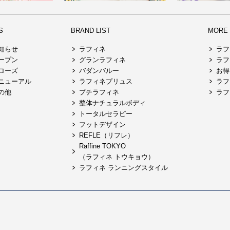
S
BRAND LIST
MORE R
知らせ
ラフィネ
ラフ
ープン
グランラフィネ
ラフ
ローズ
バダンバルー
お得
ニューアル
ラフィネプリュス
ラフ
の他
プチラフィネ
ラフ
整体ナチュラルボディ
トータルセラピー
フットデザイン
REFLE（リフレ）
Raffine TOKYO
（ラフィネ トウキョウ）
ラフィネ ランニングスタイル