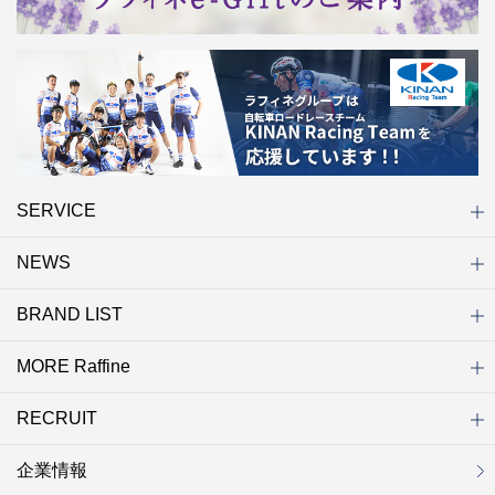
SERVICE
NEWS
初めての方へ
店舗検索
キャンペーン
ラフィネ マルシェ（通販サイト）
WEB予約
よくある質問（Q&A）
サイトマップ
BRAND LIST
ニュース一覧
お知らせ
オープン
クローズ
リニューアル
その他
MORE Raffine
ブランド一覧
ラフィネ
グランラフィネ
バダンバルー
ラフィネプリュス
プチラフィネ
整体ナチュラルボディ
トータルセラピー
フットデザイン
REFLE（リフレ）
Raffine TOKYO
ラフィネ ランニングスタイル
（ラフィネ トウキョウ）
RECRUIT
MORE Raffine
ラフィネのこだわり
ラフィネのひみつ
お得で便利なサービス
ラフィネギフト
ラフィネグループアスリート
企業情報
セラピスト採用
新卒採用
研修サイト
NOWON!!