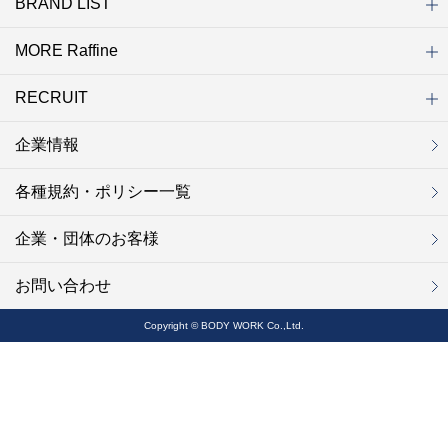
BRAND LIST
ニュース一覧
お知らせ
オープン
クローズ
リニューアル
その他
MORE Raffine
ブランド一覧
ラフィネ
グランラフィネ
バダンバルー
ラフィネプリュス
プチラフィネ
整体ナチュラルボディ
トータルセラピー
フットデザイン
REFLE（リフレ）
Raffine TOKYO
ラフィネ ランニングスタイル
（ラフィネ トウキョウ）
RECRUIT
MORE Raffine
ラフィネのこだわり
ラフィネのひみつ
お得で便利なサービス
ラフィネギフト
ラフィネグループアスリート
企業情報
セラピスト採用
新卒採用
研修サイト
NOWON!!
各種規約・ポリシー一覧
企業・団体のお客様
お問い合わせ
Copyright © BODY WORK Co.,Ltd.