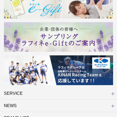
SERVICE
NEWS
初めての方へ
店舗検索
キャンペーン
ラフィネ マルシェ（通販サイト）
WEB予約
よくある質問（Q&A）
サイトマップ