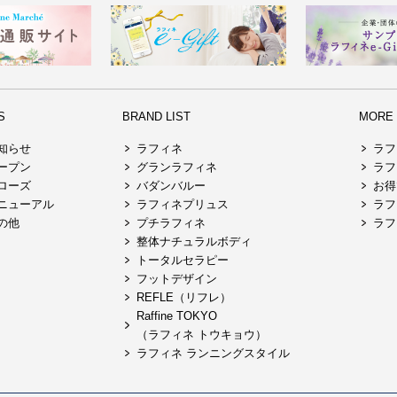
S
BRAND LIST
MORE R
知らせ
ラフィネ
ラフ
ープン
グランラフィネ
ラフ
ローズ
バダンバルー
お得
ニューアル
ラフィネプリュス
ラフ
の他
プチラフィネ
ラフ
整体ナチュラルボディ
トータルセラピー
フットデザイン
REFLE（リフレ）
Raffine TOKYO
（ラフィネ トウキョウ）
ラフィネ ランニングスタイル