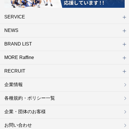
SERVICE
NEWS
初めての方へ
店舗検索
キャンペーン
ラフィネ マルシェ（通販サイト）
WEB予約
よくある質問（Q&A）
サイトマップ
BRAND LIST
ニュース一覧
お知らせ
オープン
クローズ
リニューアル
その他
MORE Raffine
ブランド一覧
ラフィネ
グランラフィネ
バダンバルー
ラフィネプリュス
プチラフィネ
整体ナチュラルボディ
トータルセラピー
フットデザイン
REFLE（リフレ）
Raffine TOKYO
ラフィネ ランニングスタイル
（ラフィネ トウキョウ）
RECRUIT
MORE Raffine
ラフィネのこだわり
ラフィネのひみつ
お得で便利なサービス
ラフィネギフト
ラフィネグループアスリート
企業情報
セラピスト採用
新卒採用
研修サイト
NOWON!!
各種規約・ポリシー一覧
企業・団体のお客様
お問い合わせ