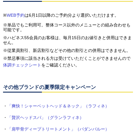
※
WEB予約
は6月1日以降のご予約分より選択いただけます。
※単品でもご利用可。整体コース以外のメニューとの組み合わせも
可能です。
※ハピネス55会員のお客様は、毎月15日のお値引きと併用はできま
せん。
※従業員割引、新店割引などその他の割引との併用はできません。
※禁忌事項に該当される方は受けていただくことができませんので
体調チェックシート
をご確認ください。
その他ブランドの夏季限定キャンペーン
・
「爽快！シャーベットヘッド＆ネック」（ラフィネ）
・
「贅沢ヘッドスパ」（グランラフィネ）
・
「肩甲骨ディープトリートメント」（バダンバルー）