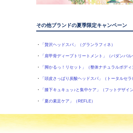
その他ブランドの夏季限定キャンペーン
・
「贅沢ヘッドスパ」（グランラフィネ）
・
「肩甲骨ディープトリートメント」（バダンバル
・
「脚かるっ！リセット」（整体ナチュラルボディ
・
「頭皮さっぱり炭酸ヘッドスパ」（トータルセラ
・
「膝下キュキュッ♪と集中ケア」（フットデザイ
・
「夏の素足ケア」（REFLE）