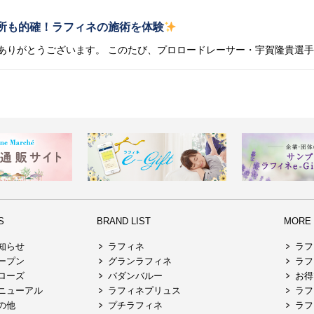
所も的確！ラフィネの施術を体験
S
BRAND LIST
MORE R
知らせ
ラフィネ
ラフ
ープン
グランラフィネ
ラフ
ローズ
バダンバルー
お得
ニューアル
ラフィネプリュス
ラフ
の他
プチラフィネ
ラフ