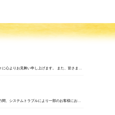
平素よりラフィネグループをご利用いただきまして誠に有難うございます。 令和8年熊本地震により被災されたすべての方々に心よりお見舞い申し上げます。 また、皆さまの安全と、被災地の一日も早い復興をお祈りいたします。 ラフィネ
平素よりラフィネグループをご利用いただき、誠にありがとうございます。 2026年8月3日（月）17:57頃から22:40頃までの間、システムトラブルにより一部のお客様において以下の事象が発生しておりました。 発生事象 ・