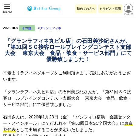
初めての方へ
セラピスト採用
MENU
2025.10.8
その他
#グランラフィネ
「グランラフィネ丸ビル店」の石田美沙紀さんが、
『第31回ＳＣ接客ロールプレイングコンテスト支部
大会 東京大会 食品・飲食・サービス部門』にて
優勝致しました！
平素よりラフィネグループをご利用頂きまして誠にありがとうござ
います。
「グランラフィネ丸ビル店」の石田美沙紀さんが、
『第31回ＳＣ接
客ロールプレイングコンテスト支部大会 東京大会 食品・飲食・
サービス部門』にて優勝致しました。
石田さんは、2026年1月23日（金）「パシフィコ横浜 会議センタ
ー・メインホール」にて行われる
『第50回日本SC全国大会』に
東京
都代表
として出場することが決定いたしました。
応援よろしくお願いいたします！