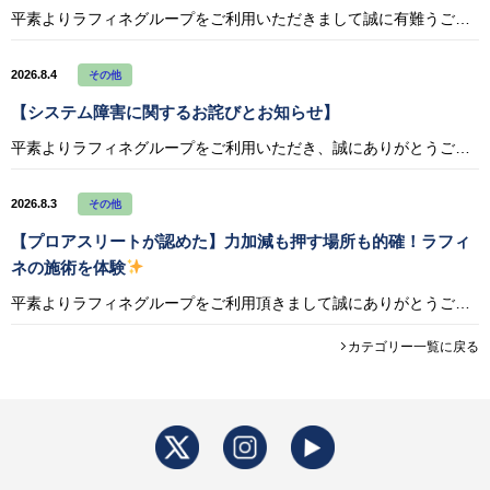
平素よりラフィネグループをご利用いただきまして誠に有難うございます。 令和8年熊本地震により被災されたすべての方々に心よりお見舞い申し上げます。 また、皆さまの安全と、被災地の一日も早い復興をお祈りいたします。 ラフィネ
2026.8.4
その他
【システム障害に関するお詫びとお知らせ】
平素よりラフィネグループをご利用いただき、誠にありがとうございます。 2026年8月3日（月）17:57頃から22:40頃までの間、システムトラブルにより一部のお客様において以下の事象が発生しておりました。 発生事象 ・
2026.8.3
その他
【プロアスリートが認めた】力加減も押す場所も的確！ラフィ
ネの施術を体験
平素よりラフィネグループをご利用頂きまして誠にありがとうございます。 このたび、プロロードレーサー・宇賀隆貴選手（KINAN Racing Team）がラフィネの施術を体験した動画を公開いたしました。 普段からチームのケ
カテゴリー一覧に戻る