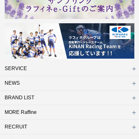
SERVICE
NEWS
初めての方へ
店舗検索
キャンペーン
ラフィネ マルシェ（通販サイト）
WEB予約
よくある質問（Q&A）
サイトマップ
BRAND LIST
ニュース一覧
お知らせ
オープン
クローズ
リニューアル
その他
MORE Raffine
ブランド一覧
ラフィネ
グランラフィネ
バダンバルー
ラフィネプリュス
プチラフィネ
整体ナチュラルボディ
トータルセラピー
フットデザイン
REFLE（リフレ）
Raffine TOKYO
ラフィネ ランニングスタイル
（ラフィネ トウキョウ）
RECRUIT
MORE Raffine
ラフィネのこだわり
ラフィネのひみつ
お得で便利なサービス
ラフィネギフト
ラフィネグループアスリート