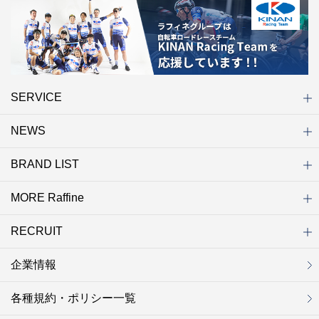
SERVICE
NEWS
初めての方へ
店舗検索
キャンペーン
ラフィネ マルシェ（通販サイト）
WEB予約
よくある質問（Q&A）
サイトマップ
BRAND LIST
ニュース一覧
お知らせ
オープン
クローズ
リニューアル
その他
MORE Raffine
ブランド一覧
ラフィネ
グランラフィネ
バダンバルー
ラフィネプリュス
プチラフィネ
整体ナチュラルボディ
トータルセラピー
フットデザイン
REFLE（リフレ）
Raffine TOKYO
ラフィネ ランニングスタイル
（ラフィネ トウキョウ）
RECRUIT
MORE Raffine
ラフィネのこだわり
ラフィネのひみつ
お得で便利なサービス
ラフィネギフト
ラフィネグループアスリート
企業情報
セラピスト採用
新卒採用
研修サイト
NOWON!!
各種規約・ポリシー一覧