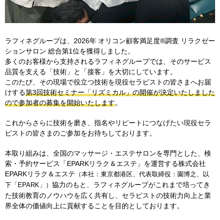
ラフィネグループは、2026年 オリコン顧客満足度®調査 リラクゼー
ションサロン 総合第1位を獲得しました。
多くのお客様から支持されるラフィネグループでは、そのサービス
品質を支える「技術」と「接客」を大切にしています。
このたび、その現場で役立つ技術を現役セラピストの皆さまへお届
けする
第3回技術セミナー「リズミカル」の開催が決定いたしました
ので参加者の募集を開始いたします
。
これからさらに技術を磨き、指名やリピートにつなげたい現役セラ
ピストの皆さまのご参加をお待ちしております。
本取り組みは、全国のマッサージ・エステサロンを専門とした、
検
索・予約サービス「EPARKリラク＆エステ」を運営する
株式会社
EPARKリラク＆エステ
（本社：東京都港区、代表取締役：園博之、以
協力のもと、
ラフィネグループがこれまで培ってき
下「EPARK」）
た技術教育のノウハウを広く共有し、
セラピストの技術力向上と業
界全体の価値向上に貢献することを目的としております。