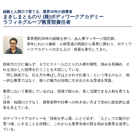
経験と人間力で育てる、業界30年の指導者
まきしまとものり (株)ボディワークアカデミー
ラフィネグループ教育部責任者
業界歴約30年の経験を持つ、あん摩マッサージ指圧師。
長年にわたり施術・人材育成の両面から業界に携わり、ボディワ
ークアカデミーの立ち上げ・発展を牽引してきた。
技術力だけに偏らず、セラピスト一人ひとりの人柄や個性、強みを見極め、そ
れを活かした指導を行うことを大切にしている。
「同じ技術でも、伝え方や伸ばし方は人それぞれ違う」という考えのもと、画
一的な教育ではなく、個々の魅力が自然に引き出される育成を実践。
教育において重視しているのは、現場で頼られ、長く活躍できる人材を育てる
こと。
技術・知識だけでなく、接客姿勢や仕事への向き合い方まで含めた総合的な成
長を支えている。
ボディワークアカデミーを「技術を学ぶ場」にとどめず、「人としての魅力が
育つ場」にすることを目標に、これからも業界全体の質を高める教育を追求し
ている。