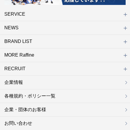
SERVICE
NEWS
初めての方へ
店舗検索
キャンペーン
ラフィネ マルシェ（通販サイト）
WEB予約
よくある質問（Q&A）
サイトマップ
BRAND LIST
ニュース一覧
お知らせ
オープン
クローズ
リニューアル
その他
MORE Raffine
ブランド一覧
ラフィネ
グランラフィネ
バダンバルー
ラフィネプリュス
プチラフィネ
整体ナチュラルボディ
トータルセラピー
フットデザイン
REFLE（リフレ）
Raffine TOKYO
ラフィネ ランニングスタイル
（ラフィネ トウキョウ）
RECRUIT
MORE Raffine
ラフィネのこだわり
ラフィネのひみつ
お得で便利なサービス
ラフィネギフト
ラフィネグループアスリート
企業情報
セラピスト採用
新卒採用
研修サイト
NOWON!!
各種規約・ポリシー一覧
企業・団体のお客様
お問い合わせ