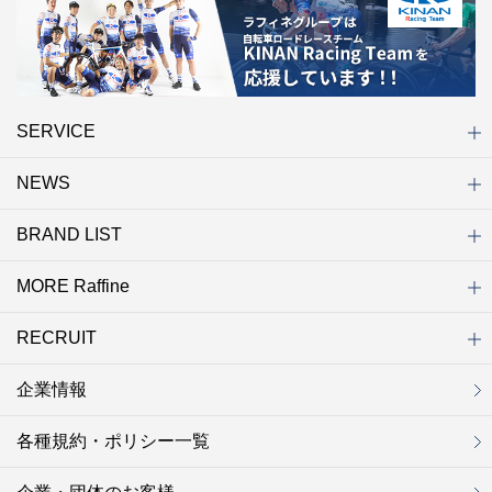
SERVICE
NEWS
初めての方へ
店舗検索
キャンペーン
ラフィネ マルシェ（通販サイト）
WEB予約
よくある質問（Q&A）
サイトマップ
BRAND LIST
ニュース一覧
お知らせ
オープン
クローズ
リニューアル
その他
MORE Raffine
ブランド一覧
ラフィネ
グランラフィネ
バダンバルー
ラフィネプリュス
プチラフィネ
整体ナチュラルボディ
トータルセラピー
フットデザイン
REFLE（リフレ）
Raffine TOKYO
ラフィネ ランニングスタイル
（ラフィネ トウキョウ）
RECRUIT
MORE Raffine
ラフィネのこだわり
ラフィネのひみつ
お得で便利なサービス
ラフィネギフト
ラフィネグループアスリート
企業情報
セラピスト採用
新卒採用
研修サイト
NOWON!!
各種規約・ポリシー一覧