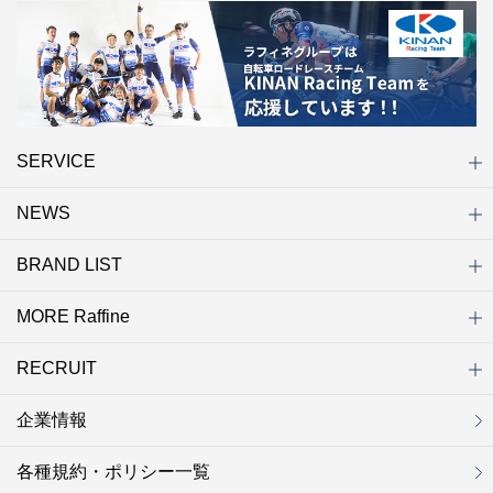
SERVICE
NEWS
初めての方へ
店舗検索
キャンペーン
ラフィネ マルシェ（通販サイト）
WEB予約
よくある質問（Q&A）
サイトマップ
BRAND LIST
ニュース一覧
お知らせ
オープン
クローズ
リニューアル
その他
MORE Raffine
ブランド一覧
ラフィネ
グランラフィネ
バダンバルー
ラフィネプリュス
プチラフィネ
整体ナチュラルボディ
トータルセラピー
フットデザイン
REFLE（リフレ）
Raffine TOKYO
ラフィネ ランニングスタイル
（ラフィネ トウキョウ）
RECRUIT
MORE Raffine
ラフィネのこだわり
ラフィネのひみつ
お得で便利なサービス
ラフィネギフト
ラフィネグループアスリート
企業情報
セラピスト採用
新卒採用
研修サイト
NOWON!!
各種規約・ポリシー一覧