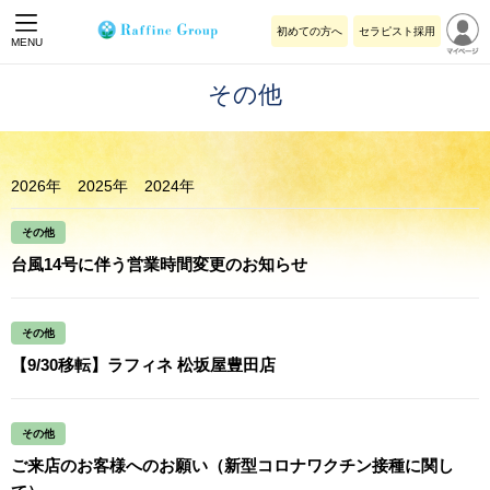
初めての方へ
セラピスト採用
MENU
その他
2026年
2025年
2024年
その他
台風14号に伴う営業時間変更のお知らせ
その他
【9/30移転】ラフィネ 松坂屋豊田店
その他
ご来店のお客様へのお願い（新型コロナワクチン接種に関し