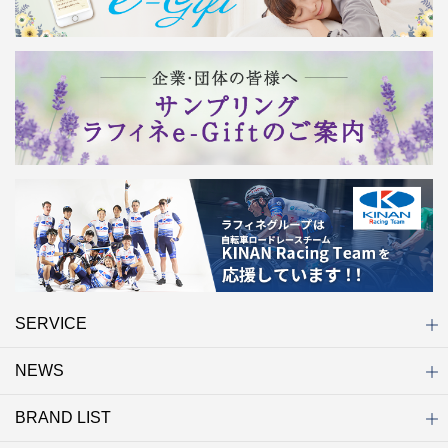
SERVICE
NEWS
初めての方へ
店舗検索
キャンペーン
ラフィネ マルシェ（通販サイト）
WEB予約
よくある質問（Q&A）
サイトマップ
BRAND LIST
ニュース一覧
お知らせ
オープン
クローズ
リニューアル
その他