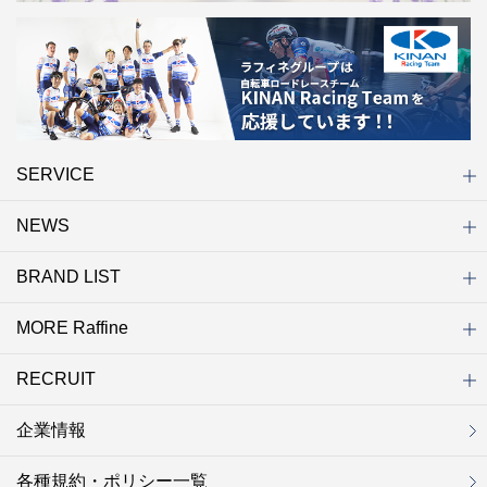
SERVICE
NEWS
初めての方へ
店舗検索
キャンペーン
ラフィネ マルシェ（通販サイト）
WEB予約
よくある質問（Q&A）
サイトマップ
BRAND LIST
ニュース一覧
お知らせ
オープン
クローズ
リニューアル
その他
MORE Raffine
ブランド一覧
ラフィネ
グランラフィネ
バダンバルー
ラフィネプリュス
プチラフィネ
整体ナチュラルボディ
トータルセラピー
フットデザイン
REFLE（リフレ）
Raffine TOKYO
ラフィネ ランニングスタイル
（ラフィネ トウキョウ）
RECRUIT
MORE Raffine
ラフィネのこだわり
ラフィネのひみつ
お得で便利なサービス
ラフィネギフト
ラフィネグループアスリート
企業情報
セラピスト採用
新卒採用
研修サイト
NOWON!!
各種規約・ポリシー一覧