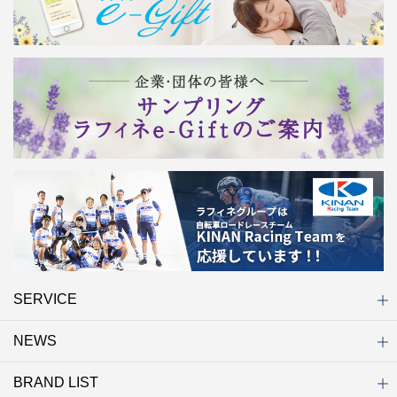
SERVICE
NEWS
初めての方へ
店舗検索
キャンペーン
ラフィネ マルシェ（通販サイト）
WEB予約
よくある質問（Q&A）
サイトマップ
BRAND LIST
ニュース一覧
お知らせ
オープン
クローズ
リニューアル
その他