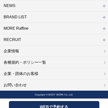
NEWS
初めての方へ
店舗検索
キャンペーン
ラフィネ マルシェ（通販サイト）
WEB予約
よくある質問（Q&A）
サイトマップ
BRAND LIST
ニュース一覧
お知らせ
オープン
クローズ
リニューアル
その他
MORE Raffine
ブランド一覧
ラフィネ
グランラフィネ
バダンバルー
ラフィネプリュス
プチラフィネ
整体ナチュラルボディ
トータルセラピー
フットデザイン
REFLE（リフレ）
Raffine TOKYO
ラフィネ ランニングスタイル
（ラフィネ トウキョウ）
RECRUIT
MORE Raffine
ラフィネのこだわり
ラフィネのひみつ
お得で便利なサービス
ラフィネギフト
ラフィネグループアスリート
企業情報
セラピスト採用
新卒採用
研修サイト
NOWON!!
各種規約・ポリシー一覧
企業・団体のお客様
お問い合わせ
Copyright © BODY WORK Co.,Ltd.
WEBで予約する