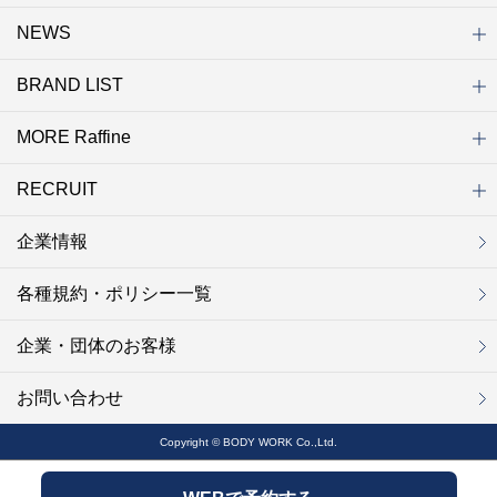
NEWS
初めての方へ
店舗検索
キャンペーン
ラフィネ マルシェ（通販サイト）
WEB予約
よくある質問（Q&A）
サイトマップ
BRAND LIST
ニュース一覧
お知らせ
オープン
クローズ
リニューアル
その他
MORE Raffine
ブランド一覧
ラフィネ
グランラフィネ
バダンバルー
ラフィネプリュス
プチラフィネ
整体ナチュラルボディ
トータルセラピー
フットデザイン
REFLE（リフレ）
Raffine TOKYO
ラフィネ ランニングスタイル
（ラフィネ トウキョウ）
RECRUIT
MORE Raffine
ラフィネのこだわり
ラフィネのひみつ
お得で便利なサービス
ラフィネギフト
ラフィネグループアスリート
企業情報
セラピスト採用
新卒採用
研修サイト
NOWON!!
各種規約・ポリシー一覧
企業・団体のお客様
お問い合わせ
Copyright © BODY WORK Co.,Ltd.