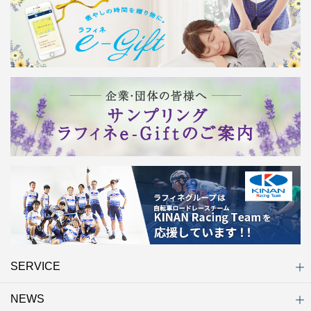
SERVICE
NEWS
初めての方へ
店舗検索
キャンペーン
ラフィネ マルシェ（通販サイト）
WEB予約
よくある質問（Q&A）
サイトマップ