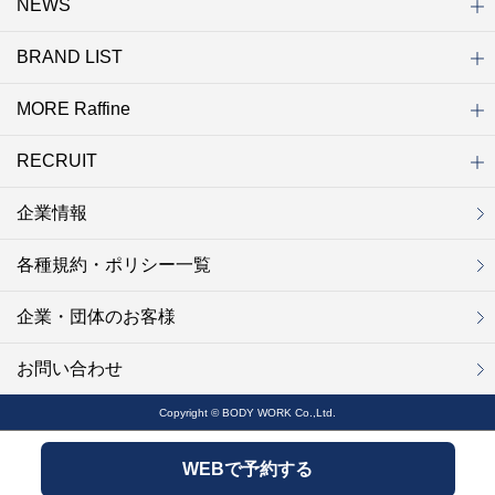
NEWS
初めての方へ
店舗検索
キャンペーン
ラフィネ マルシェ（通販サイト）
WEB予約
よくある質問（Q&A）
サイトマップ
BRAND LIST
ニュース一覧
お知らせ
オープン
クローズ
リニューアル
その他
MORE Raffine
ブランド一覧
ラフィネ
グランラフィネ
バダンバルー
ラフィネプリュス
プチラフィネ
整体ナチュラルボディ
トータルセラピー
フットデザイン
REFLE（リフレ）
Raffine TOKYO
ラフィネ ランニングスタイル
（ラフィネ トウキョウ）
RECRUIT
MORE Raffine
ラフィネのこだわり
ラフィネのひみつ
お得で便利なサービス
ラフィネギフト
ラフィネグループアスリート
企業情報
セラピスト採用
新卒採用
研修サイト
NOWON!!
各種規約・ポリシー一覧
企業・団体のお客様
お問い合わせ
Copyright © BODY WORK Co.,Ltd.
WEBで予約する