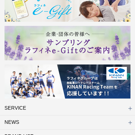
SERVICE
NEWS
初めての方へ
店舗検索
キャンペーン
ラフィネ マルシェ（通販サイト）
WEB予約
よくある質問（Q&A）
サイトマップ