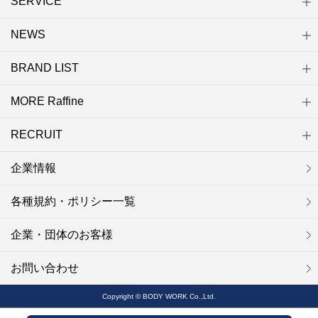
SERVICE
NEWS
初めての方へ
店舗検索
キャンペーン
ラフィネ マルシェ（通販サイト）
WEB予約
よくある質問（Q&A）
サイトマップ
BRAND LIST
ニュース一覧
お知らせ
オープン
クローズ
リニューアル
その他
MORE Raffine
ブランド一覧
ラフィネ
グランラフィネ
バダンバルー
ラフィネプリュス
プチラフィネ
整体ナチュラルボディ
トータルセラピー
フットデザイン
REFLE（リフレ）
Raffine TOKYO
ラフィネ ランニングスタイル
（ラフィネ トウキョウ）
RECRUIT
MORE Raffine
ラフィネのこだわり
ラフィネのひみつ
お得で便利なサービス
ラフィネギフト
ラフィネグループアスリート
企業情報
セラピスト採用
新卒採用
研修サイト
NOWON!!
各種規約・ポリシー一覧
企業・団体のお客様
お問い合わせ
Copyright © BODY WORK Co.,Ltd.