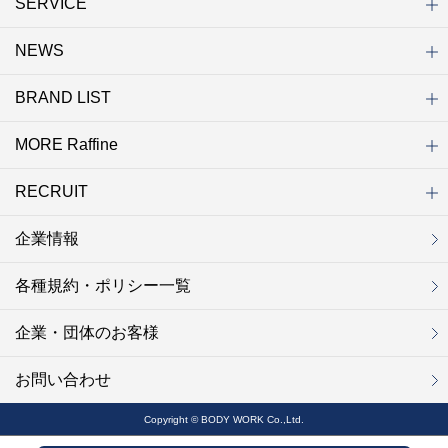
SERVICE
NEWS
初めての方へ
店舗検索
キャンペーン
ラフィネ マルシェ（通販サイト）
WEB予約
よくある質問（Q&A）
サイトマップ
BRAND LIST
ニュース一覧
お知らせ
オープン
クローズ
リニューアル
その他
MORE Raffine
ブランド一覧
ラフィネ
グランラフィネ
バダンバルー
ラフィネプリュス
プチラフィネ
整体ナチュラルボディ
トータルセラピー
フットデザイン
REFLE（リフレ）
Raffine TOKYO
ラフィネ ランニングスタイル
（ラフィネ トウキョウ）
RECRUIT
MORE Raffine
ラフィネのこだわり
ラフィネのひみつ
お得で便利なサービス
ラフィネギフト
ラフィネグループアスリート
企業情報
セラピスト採用
新卒採用
研修サイト
NOWON!!
各種規約・ポリシー一覧
企業・団体のお客様
お問い合わせ
Copyright © BODY WORK Co.,Ltd.