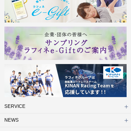
SERVICE
NEWS
初めての方へ
店舗検索
キャンペーン
ラフィネ マルシェ（通販サイト）
WEB予約
よくある質問（Q&A）
サイトマップ