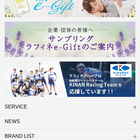
SERVICE
NEWS
初めての方へ
店舗検索
キャンペーン
ラフィネ マルシェ（通販サイト）
WEB予約
よくある質問（Q&A）
サイトマップ
BRAND LIST
ニュース一覧
お知らせ
オープン
クローズ
リニューアル
その他