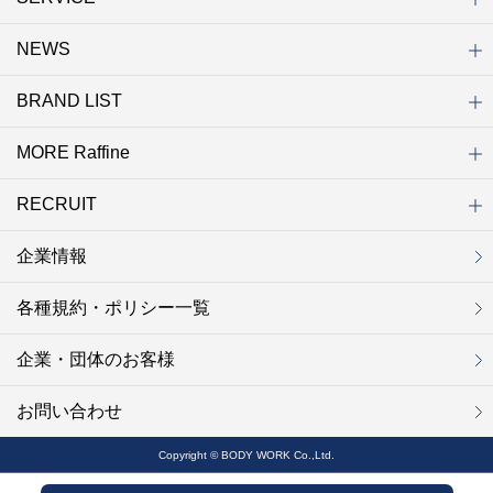
NEWS
初めての方へ
店舗検索
キャンペーン
ラフィネ マルシェ（通販サイト）
WEB予約
よくある質問（Q&A）
サイトマップ
BRAND LIST
ニュース一覧
お知らせ
オープン
クローズ
リニューアル
その他
MORE Raffine
ブランド一覧
ラフィネ
グランラフィネ
バダンバルー
ラフィネプリュス
プチラフィネ
整体ナチュラルボディ
トータルセラピー
フットデザイン
REFLE（リフレ）
Raffine TOKYO
ラフィネ ランニングスタイル
（ラフィネ トウキョウ）
RECRUIT
MORE Raffine
ラフィネのこだわり
ラフィネのひみつ
お得で便利なサービス
ラフィネギフト
ラフィネグループアスリート
企業情報
セラピスト採用
新卒採用
研修サイト
NOWON!!
各種規約・ポリシー一覧
企業・団体のお客様
お問い合わせ
Copyright © BODY WORK Co.,Ltd.