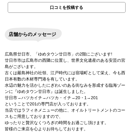
口コミを投稿する
店舗からのメッセージ
広島県廿日市、「ゆめタウン廿日市」の2階にございます!
廿日市市は広島市の西隣に位置し、世界文化遺産のある安芸の宮
島がございます。
古くは嚴島神社の社領、江戸時代には宿場町として栄え、今も西
日本有数の木材専門港を有しています。
水辺の魅力を活かしたにぎわいのある街なみを形成する臨海ゾー
ンに『ゆめタウン廿日市』は誕生しました。
廿日市→ハツカイチ→ハツカ・イチ→20・1→201
ということで201の専門店が入っております。
当店ではラフィネメニューの他に、オイルトリートメントのコー
スもご用意しておりますので、
ゆったりと贅沢なくつろぎの時間をお過ごし頂けます。
皆様のご来店を心よりお待ちしております。